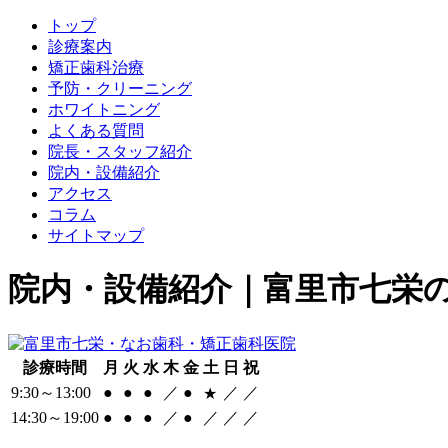
トップ
診療案内
矯正歯科治療
予防・クリーニング
ホワイトニング
よくある質問
院長・スタッフ紹介
院内・設備紹介
アクセス
コラム
サイトマップ
院内・設備紹介｜富里市七栄
診療時間
月
火
水
木
金
土
日
祝
9:30～13:00
●
●
●
／
●
／
／
★
14:30～19:00
●
●
●
／
●
／
／
／