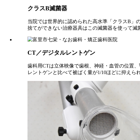
クラスB滅菌器
当院では世界的に認められた高水準「クラスB」
捨てができない治療器具はこの滅菌器を使って滅
CT／デジタルレントゲン
歯科用CTは立体映像で歯根、神経・血管の位置
レントゲンと比べて被ばく量が1/10ほどに抑え